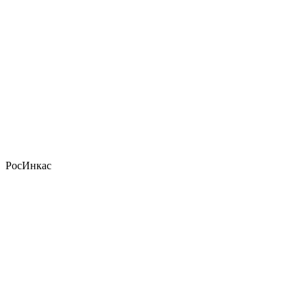
РосИнкас