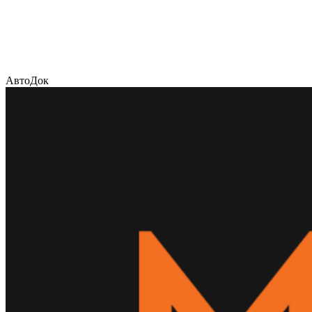
АвтоДок