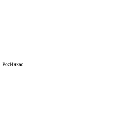
РосИнкас