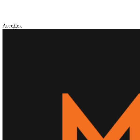
АвтоДок