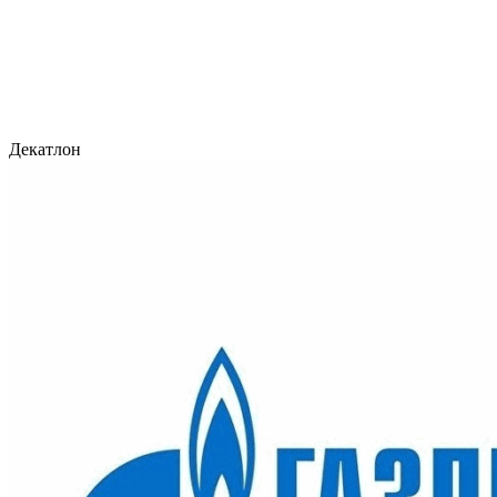
Декатлон