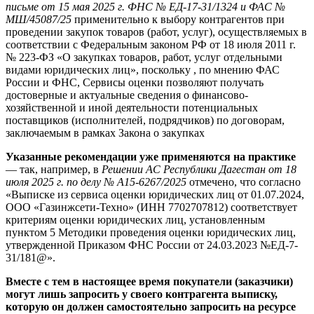
письме от 15 мая 2025 г. ФНС № ЕД-17-31/1324 и ФАС №
МШ/45087/25
применительно к выбору контрагентов при
проведении закупок товаров (работ, услуг), осуществляемых в
соответствии с Федеральным законом РФ от 18 июля 2011 г.
№ 223-ФЗ «О закупках товаров, работ, услуг отдельными
видами юридических лиц», поскольку , по мнению ФАС
России и ФНС, Сервисы оценки позволяют получать
достоверные и актуальные сведения о финансово-
хозяйственной и иной деятельности потенциальных
поставщиков (исполнителей, подрядчиков) по договорам,
заключаемым в рамках Закона о закупках
Указанные рекомендации уже применяются на практике
— так, например, в
Решении АС Республики Дагестан от 18
июля 2025 г. по делу № А15-6267/2025
отмечено, что согласно
«Выписке из сервиса оценки юридических лиц от 01.07.2024,
ООО «Газинжсети-Техно» (ИНН 7702707812) соответствует
критериям оценки юридических лиц, установленным
пунктом 5 Методики проведения оценки юридических лиц,
утвержденной Приказом ФНС России от 24.03.2023 №ЕД-7-
31/181@».
Вместе с тем в настоящее время покупатели (заказчики)
могут лишь запросить у своего контрагента выписку,
которую он должен самостоятельно запросить на ресурсе