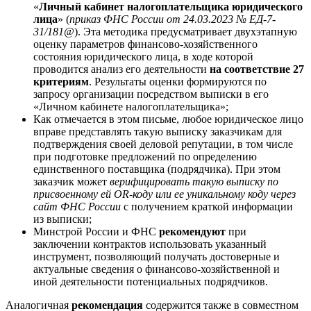
«
Личный кабинет налогоплательщика юридического
лица
» (
приказ ФНС России от 24.03.2023 № ЕД-7-
31/181@
). Эта методика предусматривает двухэтапную
оценку параметров финансово-хозяйственного
состояния юридического лица, в ходе которой
проводится анализ его деятельности
на соответствие 27
критериям
. Результаты оценки формируются по
запросу организации посредством выписки в его
«Личном кабинете налогоплательщика»;
Как отмечается в этом письме, любое юридическое лицо
вправе представлять такую выписку заказчикам для
подтверждения своей деловой репутации, в том числе
при подготовке предложений по определению
единственного поставщика (подрядчика). При этом
заказчик может
верифицировать такую выписку по
присвоенному ей OR-коду или ее уникальному коду через
сайт ФНС России
с получением краткой информации
из выписки;
Минстрой России и ФНС
рекомендуют
при
заключении контрактов использовать указанный
инструмент, позволяющий получать достоверные и
актуальные сведения о финансово-хозяйственной и
иной деятельности потенциальных подрядчиков.
Аналогичная
рекомендация
содержится также в совместном