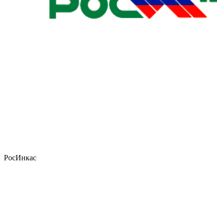
РосИнкас