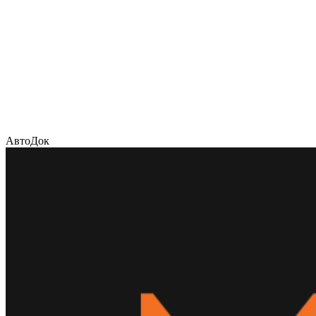
АвтоДок