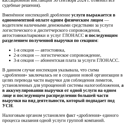
кассационной инстанции 30 сентября 2024 г. отменил все
судебные решения).
Вменённое инспекцией дробление
услуги выражается в
одномоментной оплате одним физическим лицом
—
водителем наличными денежными средствами за услуги
логистического и диспетчерского сопровождения,
автостоянки/парковки и услуг ГЛОНАСС
и последующим
разделением полученной выручки по секциям
:
1-я секция — автостоянка,
2-я секция — логистическое сопровождение,
3-я секция — абонентская плата за услуги ГЛОНАСС.
В данном случае инспекция указывала, что схема
«дробления» заключалась не в создании новой организации в
целях перевода части выручки для соблюдения лимитов,
установленных для упрощенной системы налогообложения,
а
в аккумулировании выручки от одной услуги на одном
лице и последующем распределении большей части
выручки на вид деятельности, который подпадает под
УСН
.
Налоговым органом установлен факт «дробления» единого
процесса оказания одной услуги группой компаний.