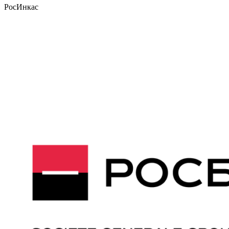
РосИнкас