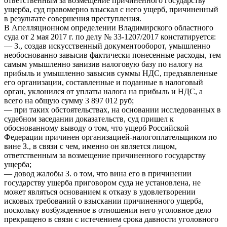
ответственным за возмещение причиненного государству
ущерба, суд правомерно взыскал с него ущерб, причиненный
в результате совершения преступления.
В Апелляционном определении Владимирского областного
суда от 2 мая 2017 г. по делу № 33-1207/2017 констатируется:
— З., создав искусственный документооборот, умышленно
необоснованно завысив фактически понесенные расходы, тем
самым умышленно занизив налоговую базу по налогу на
прибыль и умышленно завысив суммы НДС, предъявленные
его организации, составленные и поданные в налоговый
орган, уклонился от уплаты налога на прибыль и НДС, а
всего на общую сумму 3 897 012 руб;
— при таких обстоятельствах, на основании исследованных в
судебном заседании доказательств, суд пришел к
обоснованному выводу о том, что ущерб Российской
Федерации причинен организацией-налогоплательщиком по
вине З., в связи с чем, именно он является лицом,
ответственным за возмещение причиненного государству
ущерба;
— довод жалобы З. о том, что вина его в причинении
государству ущерба приговором суда не установлена, не
может являться основанием к отказу в удовлетворении
исковых требований о взыскании причиненного ущерба,
поскольку возбужденное в отношении него уголовное дело
прекращено в связи с истечением срока давности уголовного