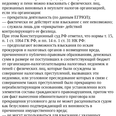
недоимку и пени можно взыскивать с физических лиц,
признанных виновных в неуплате налогов организацией,
если эта организация:
— прекратила деятельность (по данным ЕГРЮЛ);
— фактически не действует или взыскание с нее невозможно;
— служила лишь для «прикрытия» действий
контролирующего ее физлица.
При этом Конституционный суд РФ отметил, что нормы т. 15,
п. 1 ст. 1064 ГК РФ, и пп. 14 п. 1 ст. 31 НК РФ:
— предполагают возможность взыскания по искам
прокуроров и налоговых органов о возмещении вреда,
причиненного публично-правовым образованиям, денежных
сумм в размере не поступивших в соответствующий бюджет
от организации-налогоплательщика налоговых недоимок и
пеней с физических лиц, которые были осуждены за
совершение налоговых преступлений, вызвавших эти
недоимки, или уголовное преследование которых в связи с
совершением таких преступлений было прекращено по
нереабилитирующим основаниям, при установлении всех
элементов состава гражданского правонарушения, притом что
сам факт вынесения обвинительного приговора или
прекращения уголовного дела не может расцениваться судом
как безусловно подтверждающий их виновность в
причинении имущественного вреда;
— не могут использоваться для взыскания с указанных