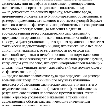
физических лиц штрафов за налоговые правонарушения,
наложенных на организацию-налогоплательщика;
— не допускают, по общему правилу, взыскание вреда,
причиненного бюджетам публично-правовых образований, в
размере подлежащих зачислению в соответствующий бюджет
налогов и пеней с физических лиц, обвиняемых в совершении
налоговых преступлений, до внесения в единый
государственный реестр юридических лиц сведений о
прекращении организации-налогоплательщика либо до того,
как судом будет установлено, что данная организация является
фактически недействующей и (или) что взыскание с нее либо
с лиц, привлекаемых к ответственности по ее долгам,
налоговой недоимки и пеней на основании норм налогового
и гражданского законодательства невозможно (кроме случаев,
когда судом установлено, что организация-налогоплательщик
служит лишь «прикрытием» для действий контролирующего
ее физического лица);
— предполагают правомочие суда при определении размера
возмещения вреда, причиненного бюджету публично-
правового образования физическим лицом, учитывать его
имущественное положение (в частности, факт обогащения в
результате совершения налогового преступления), степень
вины, характер уголовного наказания, а также иные
существенные обстоятельства, имеющие значение для
разрешения конкретного дела.