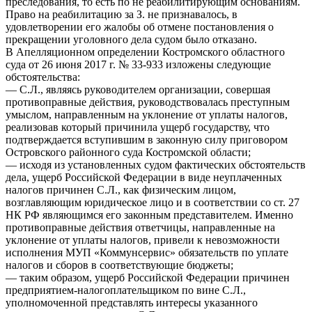
преследования, то есть по не реабилитирующим основаниям.
Право на реабилитацию за З. не признавалось, в
удовлетворении его жалобы об отмене постановления о
прекращении уголовного дела судом было отказано.
В Апелляционном определении Костромского областного
суда от 26 июня 2017 г. № 33-933 изложены следующие
обстоятельства:
— С.Л., являясь руководителем организации, совершая
противоправные действия, руководствовалась преступным
умыслом, направленным на уклонение от уплаты налогов,
реализовав который причинила ущерб государству, что
подтверждается вступившим в законную силу приговором
Островского районного суда Костромской области;
— исходя из установленных судом фактических обстоятельств
дела, ущерб Российской Федерации в виде неуплаченных
налогов причинен С.Л., как физическим лицом,
возглавляющим юридическое лицо и в соответствии со ст. 27
НК РФ являющимся его законным представителем. Именно
противоправные действия ответчицы, направленные на
уклонение от уплаты налогов, привели к невозможности
исполнения МУП «Коммунсервис» обязательств по уплате
налогов и сборов в соответствующие бюджеты;
— таким образом, ущерб Российской Федерации причинен
предприятием-налогоплательщиком по вине С.Л.,
уполномоченной представлять интересы указанного