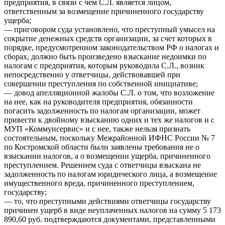
предприятия, в связи с чем С.Л. является лицом,
ответственным за возмещение причиненного государству
ущерба;
— приговором суда установлено, что преступный умысел на
сокрытие денежных средств организации, за счет которых в
порядке, предусмотренном законодательством РФ о налогах и
сборах, должно быть произведено взыскание недоимки по
налогам с предприятия, которым руководила С.Л., возник
непосредственно у ответчицы, действовавшей при
совершении преступления по собственной инициативе;
— довод апелляционной жалобы С.Л. о том, что возложение
на нее, как на руководителя предприятия, обязанности
погасить задолженность по налогам организации, может
привести к двойному взысканию одних и тех же налогов и с
МУП «Коммунсервис» и с нее, также нельзя признать
состоятельным, поскольку Межрайонной ИФНС России № 7
по Костромской области были заявлены требования не о
взыскании налогов, а о возмещении ущерба, причиненного
преступлением. Решением суда с ответчицы взыскана не
задолженность по налогам юридического лица, а возмещение
имущественного вреда, причиненного преступлением,
государству;
— то, что преступными действиями ответчицы государству
причинен ущерб в виде неуплаченных налогов на сумму 5 173
890,60 руб. подтверждаются документами, представленными