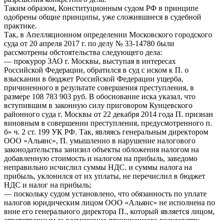
Таким образом, Конституционным судом РФ в принципе
одобрены общие принципы, уже сложившиеся в судебной
практике.
Так, в Апелляционном определении Московского городского
суда от 20 апреля 2017 г. по делу № 33-14780 были
рассмотрены обстоятельства следующего дела:
— прокурор ЗАО г. Москвы, выступая в интересах
Российской Федерации, обратился в суд с иском к П. о
взыскании в бюджет Российской Федерации ущерба,
причиненного в результате совершения преступления, в
размере 108 783 903 руб. В обоснование иска указал, что
вступившим в законную силу приговором Кунцевского
районного суда г. Москвы от 22 декабря 2014 года П. признан
виновным в совершении преступления, предусмотренного п.
б» ч. 2 ст. 199 УК РФ. Так, являясь генеральным директором
ООО «Альянс», П. умышленно в нарушение налогового
законодательства занизил объекты обложения налогом на
добавленную стоимость и налогом на прибыль, заведомо
неправильно исчислил суммы НДС. и суммы налога на
прибыль, уклонился от их уплаты, не перечислил в бюджет
НДС и налог на прибыль;
— поскольку судом установлено, что обязанность по уплате
налогов юридическим лицом ООО «Альянс» не исполнена по
вине его генерального директора П., который является лицом,