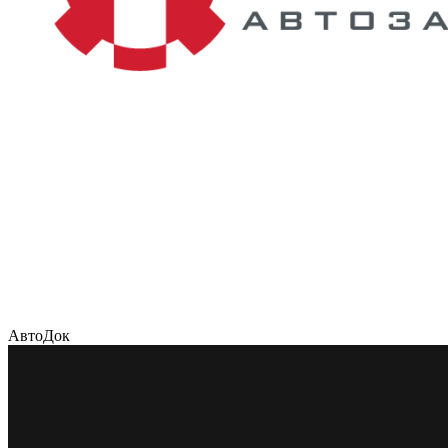
АвтоДок